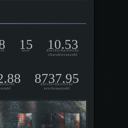
8
15
10.53
ere
user
durchschnittliche
charakteranzahl
2.88
8737.95
ittliche
durchschnittliche
anzahl
zeichenanzahl