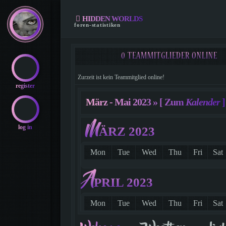
HIDDEN WORLDS
foren-statistiken
0 TEAMMITGLIEDER ONLINE
Zurzeit ist kein Teammitglied online!
register
März - Mai 2023 »
[ Zum
Kalender
]
M
log in
ÄRZ 2023
Mon
Tue
Wed
Thu
Fri
Sat
A
PRIL 2023
Mon
Tue
Wed
Thu
Fri
Sat
1