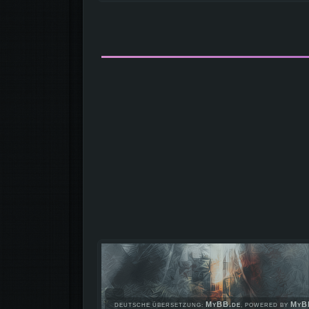
MyBB.de
MyBB
DEUTSCHE ÜBERSETZUNG:
, POWERED BY