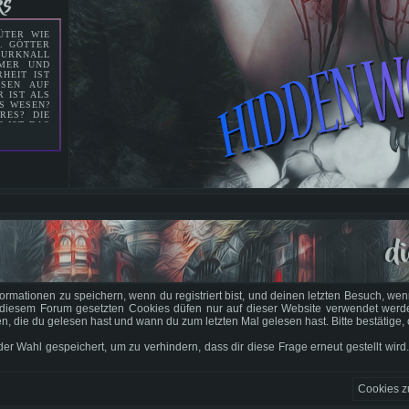
ks
9
ÜTER WIE
16
N. GÖTTER
 URKNALL
23
MMER UND
HEIT IST
30
ESEN AUF
°C
 IST ALS
EN
S WESEN?
RES? DIE
°C
S IST DAS
KTIS
EM NAMEN
 IST BIS
MAND DER
 NUR DIE
Sun
WELT DIE
ON CHAOS
7
LLES IM
BER DIE
ERLOREN.
14
MIS ÜBER
di
ABEN SIE
M LAUFEN
21
IE WELT,
CHAFFEN?
28
EN. SEIT
R WIEDER
mationen zu speichern, wenn du registriert bist, und deinen letzten Besuch, wenn
E. SIEHT
IE LETZEN
diesem Forum gesetzten Cookies düfen nur auf dieser Website verwendet werden 
 ER SIEHT
 die du gelesen hast und wann du zum letzten Mal gelesen hast. Bitte bestätige, 
RE EIGENE
 Wahl gespeichert, um zu verhindern, dass dir diese Frage erneut gestellt wird