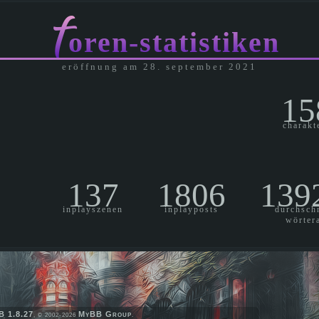
f
oren-statistiken
eröffnung am 28. september 2021
15
charakt
137
1806
139
inplayszenen
inplayposts
durchschn
wörter
 1.8.27
MyBB Group
, © 2002-2026
.