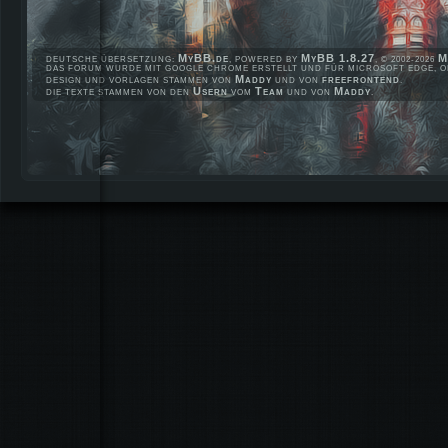
MyBB.de
MyBB 1.8.27
M
DEUTSCHE ÜBERSETZUNG:
, POWERED BY
, © 2002-2026
DAS FORUM WURDE MIT GOOGLE CHROME ERSTELLT UND FÜR MICROSOFT EDGE, OP
Maddy
freefrontend
DESIGN UND VORLAGEN STAMMEN VON
UND VON
.
Usern
Team
Maddy
DIE TEXTE STAMMEN VON DEN
VOM
UND VON
.