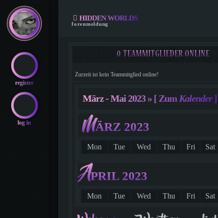
HIDDEN WORLDS
forenmeldung
0 TEAMMITGLIEDER ONLINE
Zurzeit ist kein Teammitglied online!
register
März - Mai 2023 »
[ Zum
Kalender
]
M
log in
ÄRZ 2023
Mon
Tue
Wed
Thu
Fri
Sat
A
PRIL 2023
Mon
Tue
Wed
Thu
Fri
Sat
1