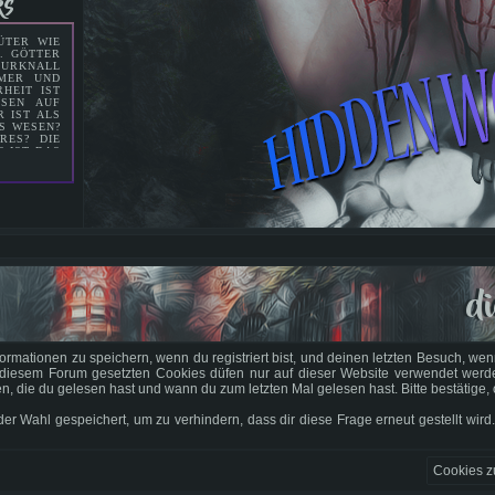
ks
9
ÜTER WIE
16
N. GÖTTER
 URKNALL
23
MMER UND
HEIT IST
30
ESEN AUF
°C
 IST ALS
EN
S WESEN?
RES? DIE
°C
S IST DAS
KTIS
EM NAMEN
 IST BIS
MAND DER
 NUR DIE
Sun
WELT DIE
ON CHAOS
7
LLES IM
BER DIE
ERLOREN.
14
MIS ÜBER
di
ABEN SIE
M LAUFEN
21
IE WELT,
CHAFFEN?
28
EN. SEIT
R WIEDER
mationen zu speichern, wenn du registriert bist, und deinen letzten Besuch, wenn
E. SIEHT
IE LETZEN
diesem Forum gesetzten Cookies düfen nur auf dieser Website verwendet werden 
 ER SIEHT
 die du gelesen hast und wann du zum letzten Mal gelesen hast. Bitte bestätige, 
RE EIGENE
 Wahl gespeichert, um zu verhindern, dass dir diese Frage erneut gestellt wird