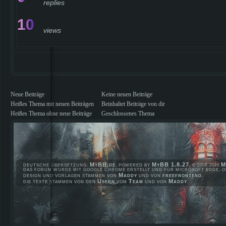
replies
10
views
Neue Beiträge
Keine neuen Beiträge
Heißes Thema mit neuen Beiträgen
Beinhaltet Beiträge von dir
Heißes Thema ohne neue Beiträge
Geschlossenes Thema
MyBB.de
MyBB 1.8.27
M
DEUTSCHE ÜBERSETZUNG:
, POWERED BY
, © 2002-2026
DAS FORUM WURDE MIT GOOGLE CHROME ERSTELLT UND FÜR MICROSOFT EDGE, OP
Maddy
freefrontend
DESIGN UND VORLAGEN STAMMEN VON
UND VON
.
Usern
Team
Maddy
DIE TEXTE STAMMEN VON DEN
VOM
UND VON
.