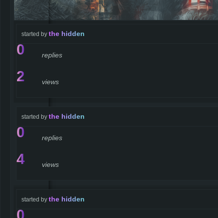
the hidden
started by
0
replies
2
views
the hidden
started by
0
replies
4
views
the hidden
started by
0