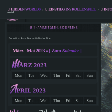
HIDDEN WORLDS
›
EINSTIEG INS ROLLENSPIEL
›
INF
rudel
0 TEAMMITGLIEDER ONLINE
Zurzeit ist kein Teammitglied online!
register
März - Mai 2023 »
[ Zum
Kalender
]
M
log in
ÄRZ 2023
Mon
Tue
Wed
Thu
Fri
Sat
Sun
A
PRIL 2023
Mon
Tue
Wed
Thu
Fri
Sat
Sun
1
2